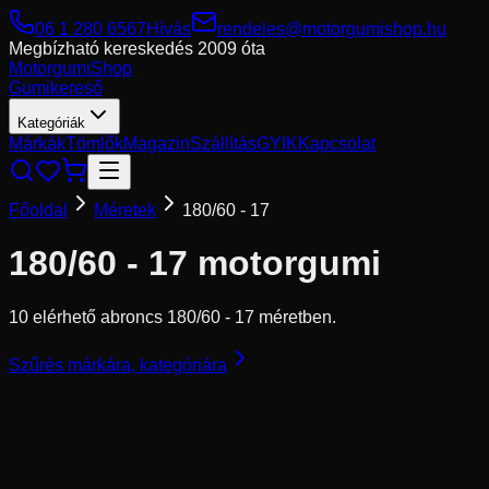
06 1 280 6567
Hívás
rendeles@motorgumishop.hu
Megbízható kereskedés
2009 óta
Motorgumi
Shop
Gumikereső
Kategóriák
Márkák
Tömlők
Magazin
Szállítás
GYIK
Kapcsolat
Főoldal
Méretek
180/60 - 17
180/60 - 17
motorgumi
10 elérhető abroncs 180/60 - 17 méretben.
Szűrés márkára, kategóriára