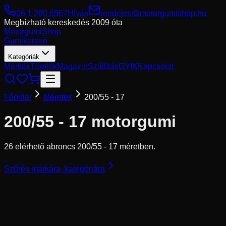
06 1 280 6567
Hívás
rendeles@motorgumishop.hu
Megbízható kereskedés
2009 óta
Motorgumi
Shop
Gumikereső
Kategóriák
Márkák
Tömlők
Magazin
Szállítás
GYIK
Kapcsolat
Főoldal
Méretek
200/55 - 17
200/55 - 17
motorgumi
26 elérhető abroncs 200/55 - 17 méretben.
Szűrés márkára, kategóriára