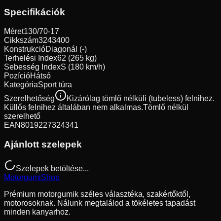
Specifikációk
Méret
130/70-17
Cikkszám
3243400
Konstrukció
Diagonál (-)
Terhelési Index
62 (265 kg)
Sebesség Index
S (180 km/h)
Pozíció
Hátsó
Kategória
Sport túra
Szerelhetőség
Kizárólag tömlő nélküli (tubeless) felnihez.
Küllős felnihez általában nem alkalmas.
Tömlő nélkül
szerelhető
EAN
8019227324341
Ajánlott szelepek
Szelepek betöltése...
Motorgumi
Shop
Prémium motorgumik széles választéka, szakértőktől,
motorosoknak. Nálunk megtalálod a tökéletes tapadást
minden kanyarhoz.