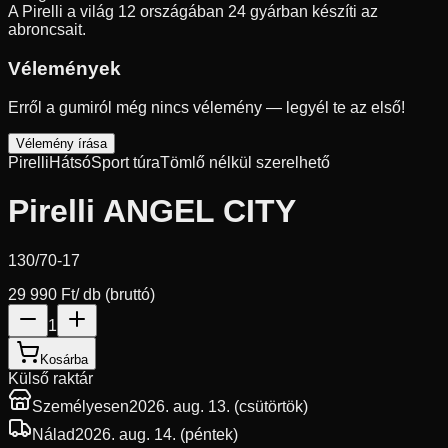
A Pirelli a világ 12 országában 24 gyárban készíti az
abroncsait.
Vélemények
Erről a gumiról még nincs vélemény — legyél te az első!
Vélemény írása
Pirelli
Hátsó
Sport túra
Tömlő nélkül szerelhető
Pirelli ANGEL CITY
130/70-17
29 990 Ft
/ db (bruttó)
1
Kosárba
Külső raktár
Személyesen
2026. aug. 13. (csütörtök)
Nálad
2026. aug. 14. (péntek)