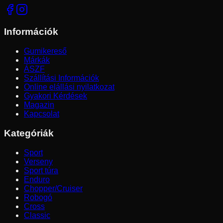
Információk
Gumikereső
Márkák
ÁSZF
Szállítási Információk
Online elállási nyilatkozat
Gyakori Kérdések
Magazin
Kapcsolat
Kategóriák
Sport
Verseny
Sport túra
Enduro
Chopper/Cruiser
Robogó
Cross
Classic