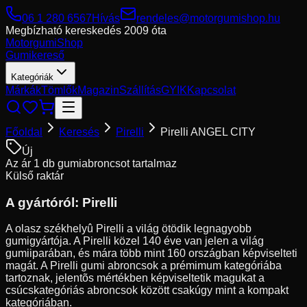
06 1 280 6567
Hívás
rendeles@motorgumishop.hu
Megbízható kereskedés
2009 óta
Motorgumi
Shop
Gumikereső
Kategóriák
Márkák
Tömlők
Magazin
Szállítás
GYIK
Kapcsolat
Főoldal
Keresés
Pirelli
Pirelli ANGEL CITY
Új
Az ár 1 db gumiabroncsot tartalmaz
Külső raktár
A gyártóról:
Pirelli
A olasz székhelyû Pirelli a világ ötödik legnagyobb
gumigyártója. A Pirelli közel 140 éve van jelen a világ
gumiiparában, és mára több mint 160 országban képviselteti
magát. A Pirelli gumi abroncsok a prémimum kategóriába
tartoznak, jelentõs mértékben képviseltetik magukat a
csúcskategóriás abroncsok között csakúgy mint a kompakt
kategóriában.