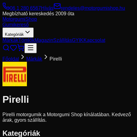
06 1 280 6567
Hívás
rendeles@motorgumishop.hu
Megbízható kereskedés
2009 óta
Motorgumi
Shop
Gumikereső
Kategóriák
Márkák
Tömlők
Magazin
Szállítás
GYIK
Kapcsolat
Főoldal
Márkák
Pirelli
Pirelli
Pirelli motorgumik a Motorgumi Shop kínálatában. Kedvező
árak, gyors szállítás.
Kategóriák