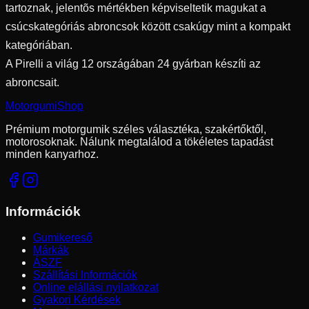
tartoznak, jelentõs mértékben képviseltetik magukat a
csúcskategóriás abroncsok között csakúgy mint a kompakt
kategóriában.
A Pirelli a világ 12 országában 24 gyárban készíti az
abroncsait.
Motorgumi
Shop
Prémium motorgumik széles választéka, szakértőktől,
motorosoknak. Nálunk megtalálod a tökéletes tapadást
minden kanyarhoz.
Információk
Gumikereső
Márkák
ÁSZF
Szállítási Információk
Online elállási nyilatkozat
Gyakori Kérdések