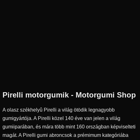
Új
Az ár 1 db gumiabroncsot tartalmaz
Pirelli
Külső raktár
120/70-13
53
P
Első
Robogó
Tömlő nélküli
18 090 Ft
Pirelli
motorgumik - Motorgumi Shop
A olasz székhelyû Pirelli a világ ötödik legnagyobb
gumigyártója. A Pirelli közel 140 éve van jelen a világ
gumiiparában, és mára több mint 160 országban képviselteti
magát. A Pirelli gumi abroncsok a prémimum kategóriába