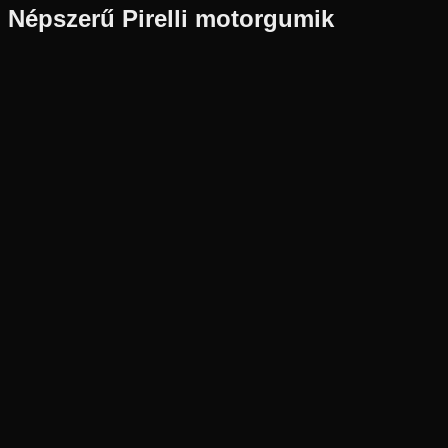
Népszerű
Pirelli
motorgumik
DOT
2023
Gyártás: 2023 — Akciós DOT készlet
Pirelli
Készleten
140/70-12
65
P
Hátsó
Robogó
Tömlő nélküli
17 900 Ft