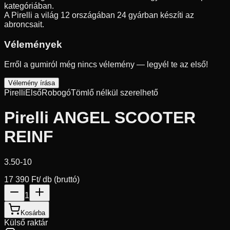
kategóriában.
A Pirelli a világ 12 országában 24 gyárban készíti az
abroncsait.
Vélemények
Erről a gumiról még nincs vélemény — legyél te az első!
Vélemény írása
Pirelli
Első
Robogó
Tömlő nélkül szerelhető
Pirelli ANGEL SCOOTER
REINF
3.50-10
17 390 Ft
/ db (bruttó)
1
Kosárba
Külső raktár