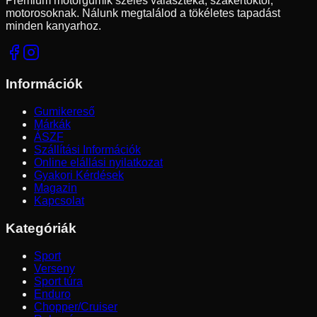
Prémium motorgumik széles választéka, szakértőktől,
motorosoknak. Nálunk megtalálod a tökéletes tapadást
minden kanyarhoz.
Információk
Gumikereső
Márkák
ÁSZF
Szállítási Információk
Online elállási nyilatkozat
Gyakori Kérdések
Magazin
Kapcsolat
Kategóriák
Sport
Verseny
Sport túra
Enduro
Chopper/Cruiser