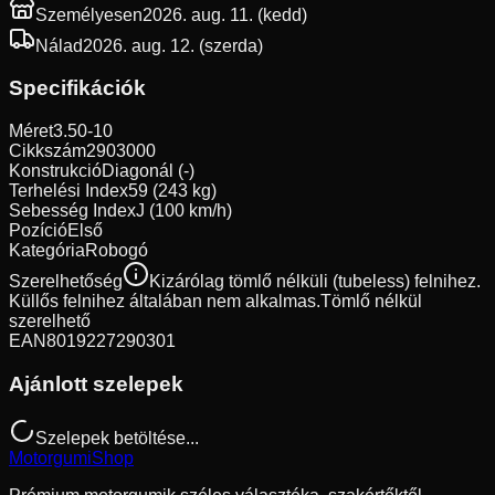
Személyesen
2026. aug. 11. (kedd)
Nálad
2026. aug. 12. (szerda)
Specifikációk
Méret
3.50-10
Cikkszám
2903000
Konstrukció
Diagonál (-)
Terhelési Index
59 (243 kg)
Sebesség Index
J (100 km/h)
Pozíció
Első
Kategória
Robogó
Szerelhetőség
Kizárólag tömlő nélküli (tubeless) felnihez.
Küllős felnihez általában nem alkalmas.
Tömlő nélkül
szerelhető
EAN
8019227290301
Ajánlott szelepek
Szelepek betöltése...
Motorgumi
Shop