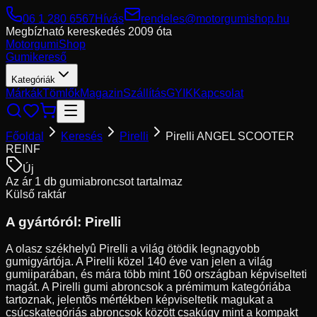
06 1 280 6567
Hívás
rendeles@motorgumishop.hu
Megbízható kereskedés
2009 óta
Motorgumi
Shop
Gumikereső
Kategóriák
Márkák
Tömlők
Magazin
Szállítás
GYIK
Kapcsolat
Főoldal
Keresés
Pirelli
Pirelli ANGEL SCOOTER
REINF
Új
Az ár 1 db gumiabroncsot tartalmaz
Külső raktár
A gyártóról:
Pirelli
A olasz székhelyû Pirelli a világ ötödik legnagyobb
gumigyártója. A Pirelli közel 140 éve van jelen a világ
gumiiparában, és mára több mint 160 országban képviselteti
magát. A Pirelli gumi abroncsok a prémimum kategóriába
tartoznak, jelentõs mértékben képviseltetik magukat a
csúcskategóriás abroncsok között csakúgy mint a kompakt