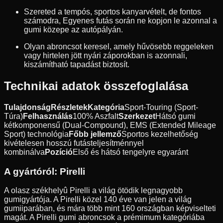
Szereted a tempós, sportos kanyarvételt, de fontos
számodra, Egyenes futás során ne kopjon le azonnal a
gumi közepe az autópályán.
Olyan abroncsot keresel, amely hűvösebb reggeleken
vagy hirtelen jött nyári záporokban is azonnali,
kiszámítható tapadást biztosít.
Technikai adatok összefoglalása
Tulajdonság
Részletek
Kategória
Sport-Touring (Sport-
Túra)
Felhasználás
100% Aszfalt
Szerkezet
Hátsó gumi
kétkomponensű (Dual-Compound), EMS (Extended Mileage
Sport) technológia
Főbb jellemző
Sportos kezelhetőség
kivételesen hosszú futásteljesítménnyel
kombinálva
Pozíció
Első és hátsó tengelyre egyaránt
A gyártóról:
Pirelli
A olasz székhelyû Pirelli a világ ötödik legnagyobb
gumigyártója. A Pirelli közel 140 éve van jelen a világ
gumiiparában, és mára több mint 160 országban képviselteti
magát. A Pirelli gumi abroncsok a prémimum kategóriába