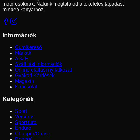
motorosoknak. Nálunk megtalálod a tökéletes tapadást
minden kanyarhoz.
Információk
Gumikereső
Márkák
ÁSZF
Szállítási Információk
Online elállási nyilatkozat
Gyakori Kérdések
Magazin
Kapcsolat
Kategóriák
Sport
Verseny
Sport túra
Enduro
Chopper/Cruiser
Robogó