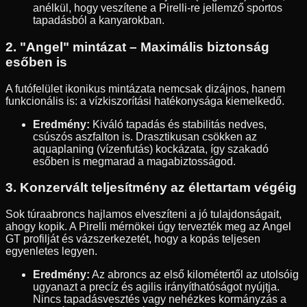
anélkül, hogy veszítene a Pirelli-re jellemző sportos
tapadásból a kanyarokban.
2. "Angel" mintázat – Maximális biztonság
esőben is
A futófelület ikonikus mintázata nemcsak dizájnos, hanem
funkcionális is: a vízkiszorítási hatékonysága kiemelkedő.
Eredmény:
Kiváló tapadás és stabilitás nedves,
csúszós aszfalton is. Drasztikusan csökken az
aquaplaning (vízenfutás) kockázata, így szakadó
esőben is megmarad a magabiztosságod.
3. Konzervált teljesítmény az élettartam végéig
Sok túraabroncs hajlamos elveszíteni a jó tulajdonságait,
ahogy kopik. A Pirelli mérnökei úgy tervezték meg az Angel
GT profilját és vázszerkezetét, hogy a kopás teljesen
egyenletes legyen.
Eredmény:
Az abroncs az első kilométertől az utolsóig
ugyanazt a precíz és agilis irányíthatóságot nyújtja.
Nincs tapadásvesztés vagy nehézkes kormányzás a