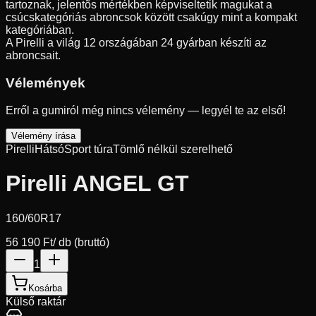
tartoznak, jelentõs mértékben képviseltetik magukat a
csúcskategóriás abroncsok között csakúgy mint a kompakt
kategóriában.
A Pirelli a világ 12 országában 24 gyárban készíti az
abroncsait.
Vélemények
Erről a gumiról még nincs vélemény — legyél te az első!
Vélemény írása
Pirelli
Hátsó
Sport túra
Tömlő nélkül szerelhető
Pirelli ANGEL GT
160/60R17
56 190 Ft
/ db (bruttó)
1
Kosárba
Külső raktár