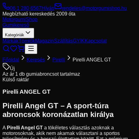
06 1 280 6567
Hívás
rendeles@motorgumishop.hu
Megbízható kereskedés
2009 óta
Motorgumi
Shop
Gumikereső
Kategóriák
Márkák
Tömlők
Magazin
Szállítás
GYIK
Kapcsolat
Főoldal
Keresés
Pirelli
Pirelli ANGEL GT
Új
Az ár 1 db gumiabroncsot tartalmaz
Külső raktár
Pirelli
ANGEL GT
Pirelli Angel GT – A sport-túra
abroncsok koronázatlan királya
A
Pirelli Angel GT
a tökéletes választás azoknak a
motorosoknak, akik nem akarnak választani a sportos
teljesítmény és a hosszú élettartam között. Ezt a prémium