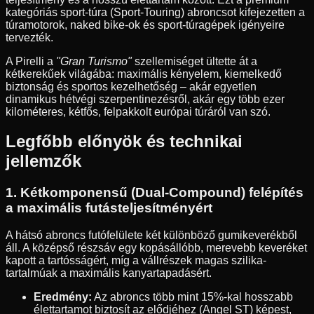
kategóriás sport-túra (Sport-Touring) abroncsot kifejezetten a
túramotorok, naked bike-ok és sport-túragépek igényeire
tervezték.
A Pirelli a
"Gran Turismo"
szellemiséget ültette át a
kétkerekűek világába: maximális kényelem, kiemelkedő
biztonság és sportos kezelhetőség – akár egyetlen
dinamikus hétvégi szerpentinezésről, akár egy több ezer
kilométeres, kétfős, felpakkolt európai túráról van szó.
Legfőbb előnyök és technikai
jellemzők
1. Kétkomponensű (Dual-Compound) felépítés
a maximális futásteljesítményért
A hátsó abroncs futófelülete két különböző gumikeverékből
áll. A középső részsáv egy kopásállóbb, merevebb keveréket
kapott a tartósságért, míg a vállrészek magas szilika-
tartalmúak a maximális kanyartapadásért.
Eredmény:
Az abroncs több mint 15%-kal hosszabb
élettartamot biztosít az elődjéhez (Angel ST) képest,