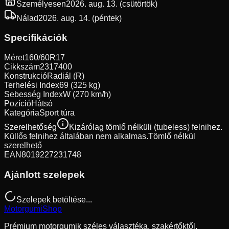
Személyesen
2026. aug. 13. (csütörtök)
Nálad
2026. aug. 14. (péntek)
Specifikációk
Méret
160/60R17
Cikkszám
2317400
Konstrukció
Radiál (R)
Terhelési Index
69 (325 kg)
Sebesség Index
W (270 km/h)
Pozíció
Hátsó
Kategória
Sport túra
Szerelhetőség
Kizárólag tömlő nélküli (tubeless) felnihez.
Küllős felnihez általában nem alkalmas.
Tömlő nélkül
szerelhető
EAN
8019227231748
Ajánlott szelepek
Szelepek betöltése...
Motorgumi
Shop
Prémium motorgumik széles választéka, szakértőktől,