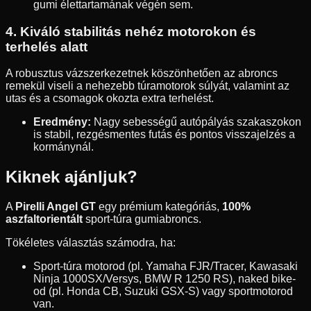
gumi élettartamának végén sem.
4. Kiváló stabilitás nehéz motorokon és
terhelés alatt
A robusztus vázszerkezetnek köszönhetően az abroncs
remekül viseli a nehezebb túramotorok súlyát, valamint az
utas és a csomagok okozta extra terhelést.
Eredmény:
Nagy sebességű autópályás szakaszokon
is stabil, rezgésmentes futás és pontos visszajelzés a
kormánynál.
Kiknek ajánljuk?
A
Pirelli Angel GT
egy prémium kategóriás,
100%
aszfaltorientált
sport-túra gumiabroncs.
Tökéletes választás számodra, ha:
Sport-túra motorod (pl. Yamaha FJR/Tracer, Kawasaki
Ninja 1000SX/Versys, BMW R 1250 RS), naked bike-
od (pl. Honda CB, Suzuki GSX-S) vagy sportmotorod
van.