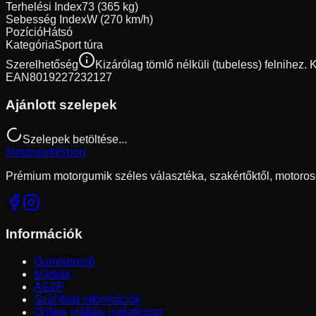
Terhelési Index
73 (365 kg)
Sebesség Index
W (270 km/h)
Pozíció
Hátsó
Kategória
Sport túra
Szerelhetőség
Kizárólag tömlő nélküli (tubeless) felnihez.
EAN
8019227232127
Ajánlott szelepek
Szelepek betöltése...
Motorgumi
Shop
Prémium motorgumik széles választéka, szakértőktől, motoros
Információk
Gumikereső
Márkák
ÁSZF
Szállítási Információk
Online elállási nyilatkozat