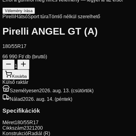
Vélemény írása
Pirelli
Hátsó
Sport túra
Tömlő nélkül szerelhető
Pirelli ANGEL GT (A)
180/55R17
66 990 Ft
/ db (bruttó)
1
Kosárba
Külső raktár
Személyesen
2026. aug. 13. (csütörtök)
Nálad
2026. aug. 14. (péntek)
Specifikációk
Méret
180/55R17
Cikkszám
2321200
Konstrukció
Radiál (R)