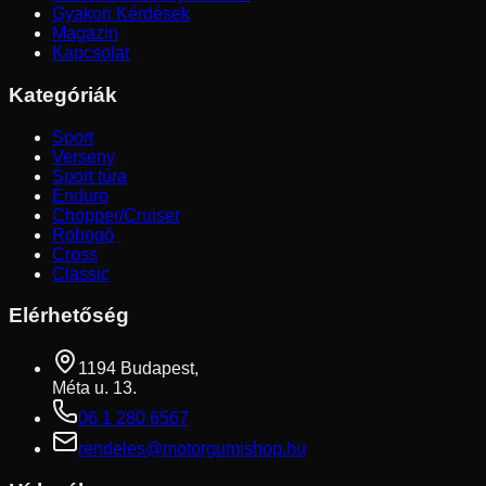
Gyakori Kérdések
Magazin
Kapcsolat
Kategóriák
Sport
Verseny
Sport túra
Enduro
Chopper/Cruiser
Robogó
Cross
Classic
Elérhetőség
1194 Budapest,
Méta u. 13.
06 1 280 6567
rendeles@motorgumishop.hu