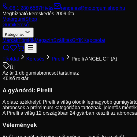
06 1 280 6567
Hívás
rendeles@motorgumishop.hu
Megbízható kereskedés
2009 óta
Motorgumi
Shop
Gumikereső
Kategóriák
Márkák
Tömlők
Magazin
Szállítás
GYIK
Kapcsolat
Főoldal
Keresés
Pirelli
Pirelli ANGEL GT (A)
Új
Az ár 1 db gumiabroncsot tartalmaz
Külső raktár
A gyártóról:
Pirelli
A olasz székhelyû Pirelli a világ ötödik legnagyobb gumigyártó
abroncsok a prémimum kategóriába tartoznak, jelentõs mérték
A Pirelli a világ 12 országában 24 gyárban készíti az abroncsai
Vélemények
Erről a gumiról még nincs vélemény — legyél te az első!