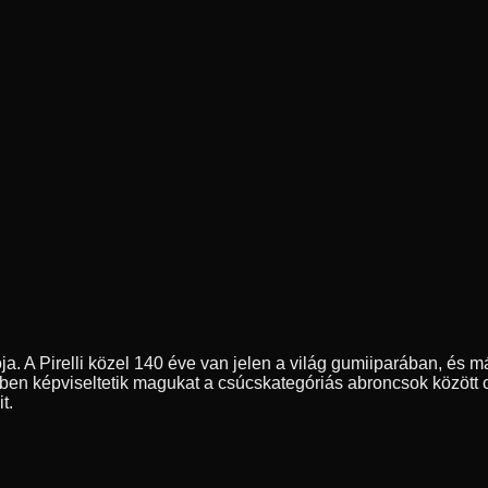
ja. A Pirelli közel 140 éve van jelen a világ gumiiparában, és m
ben képviseltetik magukat a csúcskategóriás abroncsok között 
t.