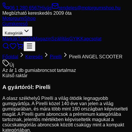
06 1 280 6567
Hívás
rendeles@motorgumishop.hu
Megbízható kereskedés
2009 óta
Motorgumi
Shop
Gumikereső
Kategóriák
Márkák
Tömlők
Magazin
Szállítás
GYIK
Kapcsolat
Főoldal
Keresés
Pirelli
Pirelli ANGEL SCOOTER
Új
Az ár 1 db gumiabroncsot tartalmaz
Külső raktár
A gyártóról:
Pirelli
A olasz székhelyû Pirelli a világ ötödik legnagyobb
gumigyártója. A Pirelli közel 140 éve van jelen a világ
gumiiparában, és mára több mint 160 országban képviselteti
magát. A Pirelli gumi abroncsok a prémimum kategóriába
tartoznak, jelentõs mértékben képviseltetik magukat a
csúcskategóriás abroncsok között csakúgy mint a kompakt
kategóriában.