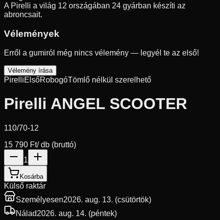
A Pirelli a világ 12 országában 24 gyárban készíti az
abroncsait.
Vélemények
Erről a gumiról még nincs vélemény — legyél te az első!
Vélemény írása
Pirelli
Első
Robogó
Tömlő nélkül szerelhető
Pirelli ANGEL SCOOTER
110/70-12
15 790 Ft
/ db (bruttó)
1
Kosárba
Külső raktár
Személyesen
2026. aug. 13. (csütörtök)
Nálad
2026. aug. 14. (péntek)