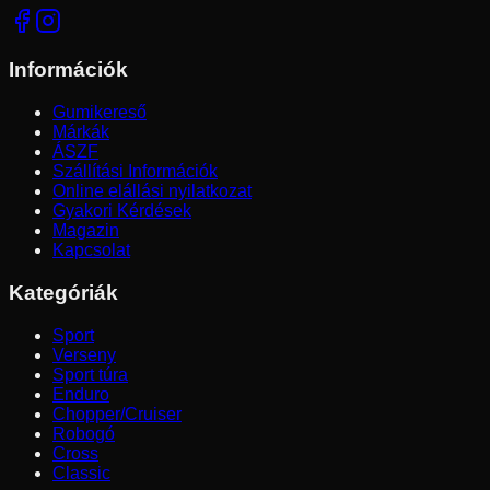
Információk
Gumikereső
Márkák
ÁSZF
Szállítási Információk
Online elállási nyilatkozat
Gyakori Kérdések
Magazin
Kapcsolat
Kategóriák
Sport
Verseny
Sport túra
Enduro
Chopper/Cruiser
Robogó
Cross
Classic