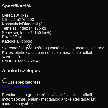
Specifikációk
Méret
110/70-12
Cikkszám
2769500
Konstrukció
Diagonál (-)
Terhelési Index
47 (175 kg)
Sebesség Index
P (150 km/h)
Pozíció
Első
Kategória
Robogó
Szerelhetőség
Kizárólag tömlő nélküli (tubeless) felnihez.
Küllős felnihez általában nem alkalmas.
Tömlő nélkül
szerelhető
EAN
8019227276954
Ajánlott szelepek
Szelepek betöltése...
Motorgumi
Shop
Prémium motorgumik széles választéka, szakértőktől,
motorosoknak. Nálunk megtalálod a tökéletes tapadást
minden kanyarhoz.