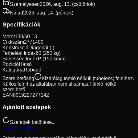
Személyesen
2026. aug. 13. (csütörtök)
Nálad
2026. aug. 14. (péntek)
Specifikációk
Méret
130/60-13
Cikkszám
2771400
Konstrukció
Diagonál (-)
Terhelési Index
60 (250 kg)
Sebesség Index
P (150 km/h)
Pozíció
Hátsó
Kategória
Robogó
Szerelhetőség
Kizárólag tömlő nélküli (tubeless) felnihez.
Küllős felnihez általában nem alkalmas.
Tömlő nélkül
szerelhető
EAN
8019227277142
Ajánlott szelepek
Szelepek betöltése...
Motorgumi
Shop