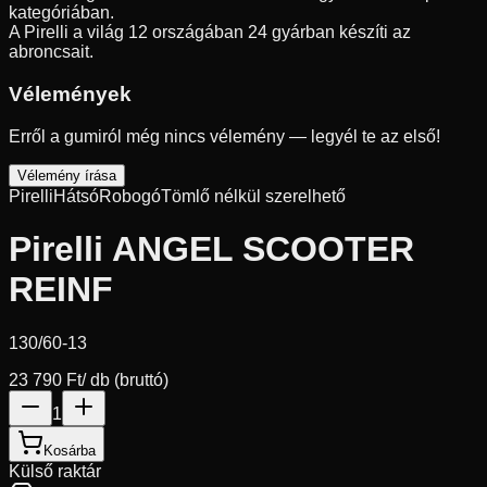
kategóriában.
A Pirelli a világ 12 országában 24 gyárban készíti az
abroncsait.
Vélemények
Erről a gumiról még nincs vélemény — legyél te az első!
Vélemény írása
Pirelli
Hátsó
Robogó
Tömlő nélkül szerelhető
Pirelli ANGEL SCOOTER
REINF
130/60-13
23 790 Ft
/ db (bruttó)
1
Kosárba
Külső raktár