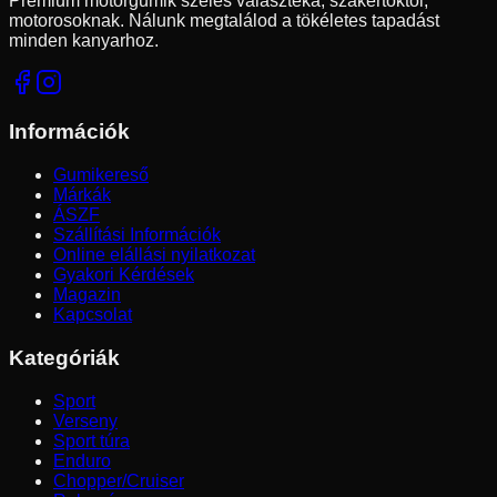
Prémium motorgumik széles választéka, szakértőktől,
motorosoknak. Nálunk megtalálod a tökéletes tapadást
minden kanyarhoz.
Információk
Gumikereső
Márkák
ÁSZF
Szállítási Információk
Online elállási nyilatkozat
Gyakori Kérdések
Magazin
Kapcsolat
Kategóriák
Sport
Verseny
Sport túra
Enduro
Chopper/Cruiser