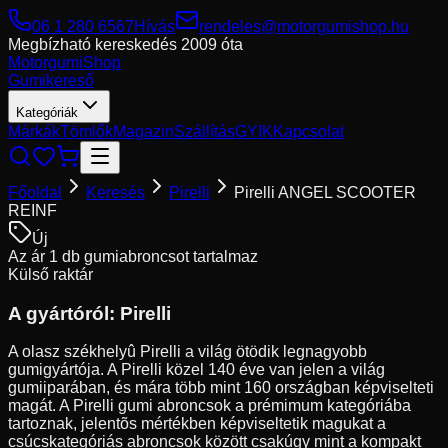
06 1 280 6567
Hívás
rendeles@motorgumishop.hu
Megbízható kereskedés
2009 óta
Motorgumi
Shop
Gumikereső
Kategóriák
Márkák
Tömlők
Magazin
Szállítás
GYIK
Kapcsolat
Főoldal
Keresés
Pirelli
Pirelli ANGEL SCOOTER
REINF
Új
Az ár 1 db gumiabroncsot tartalmaz
Külső raktár
A gyártóról:
Pirelli
A olasz székhelyû Pirelli a világ ötödik legnagyobb
gumigyártója. A Pirelli közel 140 éve van jelen a világ
gumiiparában, és mára több mint 160 országban képviselteti
magát. A Pirelli gumi abroncsok a prémimum kategóriába
tartoznak, jelentõs mértékben képviseltetik magukat a
csúcskategóriás abroncsok között csakúgy mint a kompakt