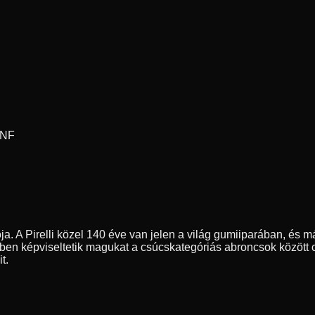
INF
ja. A Pirelli közel 140 éve van jelen a világ gumiiparában, és m
ben képviseltetik magukat a csúcskategóriás abroncsok között 
t.