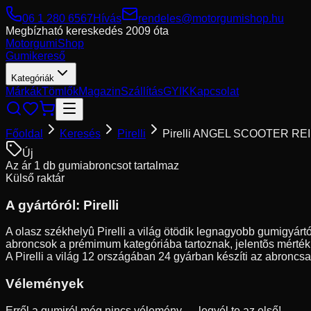
06 1 280 6567
Hívás
rendeles@motorgumishop.hu
Megbízható kereskedés
2009 óta
Motorgumi
Shop
Gumikereső
Kategóriák
Márkák
Tömlők
Magazin
Szállítás
GYIK
Kapcsolat
Főoldal
Keresés
Pirelli
Pirelli ANGEL SCOOTER RE
Új
Az ár 1 db gumiabroncsot tartalmaz
Külső raktár
A gyártóról:
Pirelli
A olasz székhelyû Pirelli a világ ötödik legnagyobb gumigyártó
abroncsok a prémimum kategóriába tartoznak, jelentõs mérték
A Pirelli a világ 12 országában 24 gyárban készíti az abroncsai
Vélemények
Erről a gumiról még nincs vélemény — legyél te az első!