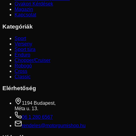
Gyakori Kérdések
Magazin
Kapcsolat
Kategóriák
Sport
Verseny
Sport túra
Enduro
Chopper/Cruiser
Robogó
Cross
Classic
Elérhetőség
1194 Budapest,
Méta u. 13.
06 1 280 6567
rendeles@motorgumishop.hu