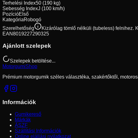
Terhelési Index
50 (190 kg)
Sebesség Index
J (100 km/h)
Pozíció
Első
Kategória
Robogó
Szerelhetőség
Kizárólag tömlő nélküli (tubeless) felnihez.
EAN
8019227290325
Ajánlott szelepek
Szelepek betöltése...
Motorgumi
Shop
Prémium motorgumik széles választéka, szakértőktől, motoros
Információk
Gumikereső
Márkák
ÁSZF
Szállítási Információk
Online elállási nyilatkozat