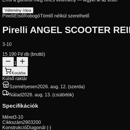
Vélemény írása
Pirelli
Első
Robogó
Tömlő nélkül szerelhető
Pirelli ANGEL SCOOTER RE
3-10
15 190 Ft
/ db (bruttó)
1
Kosárba
Külső raktár
Személyesen
2026. aug. 12. (szerda)
Nálad
2026. aug. 13. (csütörtök)
Specifikációk
Méret
3-10
Cikkszám
2903200
Konstrukció
Diagonál (-)