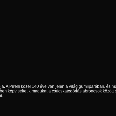
ja. A Pirelli közel 140 éve van jelen a világ gumiiparában, és m
ben képviseltetik magukat a csúcskategóriás abroncsok között 
t.