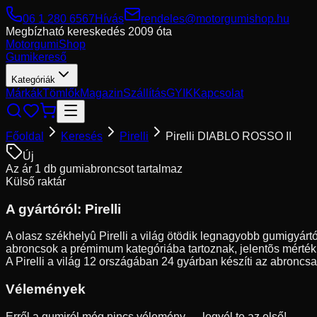
06 1 280 6567
Hívás
rendeles@motorgumishop.hu
Megbízható kereskedés
2009 óta
Motorgumi
Shop
Gumikereső
Kategóriák
Márkák
Tömlők
Magazin
Szállítás
GYIK
Kapcsolat
Főoldal
Keresés
Pirelli
Pirelli DIABLO ROSSO II
Új
Az ár 1 db gumiabroncsot tartalmaz
Külső raktár
A gyártóról:
Pirelli
A olasz székhelyû Pirelli a világ ötödik legnagyobb gumigyártó
abroncsok a prémimum kategóriába tartoznak, jelentõs mérték
A Pirelli a világ 12 országában 24 gyárban készíti az abroncsai
Vélemények
Erről a gumiról még nincs vélemény — legyél te az első!