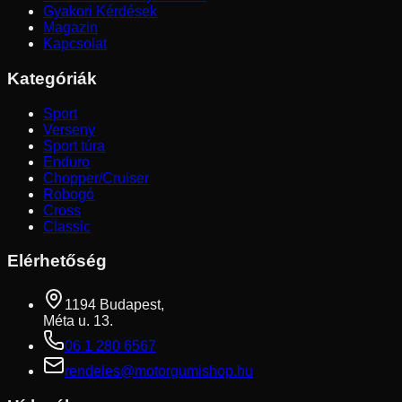
Gyakori Kérdések
Magazin
Kapcsolat
Kategóriák
Sport
Verseny
Sport túra
Enduro
Chopper/Cruiser
Robogó
Cross
Classic
Elérhetőség
1194 Budapest,
Méta u. 13.
06 1 280 6567
rendeles@motorgumishop.hu