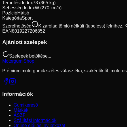
Terhelési Index
73 (365 kg)
Sebesség Index
W (270 km/h)
Pozíció
Hátsó
Kategória
Sport
Szerelhetőség
Kizárólag tömlő nélküli (tubeless) felnihez.
EAN
8019227206852
Ajánlott szelepek
Szelepek betöltése...
Motorgumi
Shop
Prémium motorgumik széles választéka, szakértőktől, motoros
Információk
Gumikereső
Márkák
ÁSZF
Szállítási Információk
Online elállási nyilatkozat