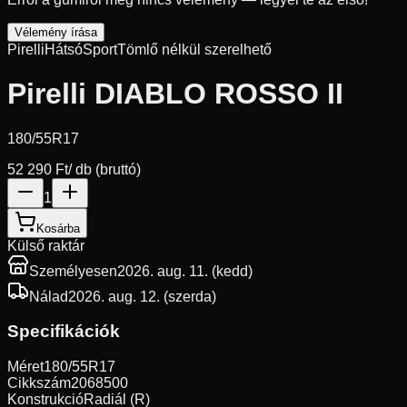
Vélemény írása
Pirelli
Hátsó
Sport
Tömlő nélkül szerelhető
Pirelli DIABLO ROSSO II
180/55R17
52 290 Ft
/ db (bruttó)
1
Kosárba
Külső raktár
Személyesen
2026. aug. 11. (kedd)
Nálad
2026. aug. 12. (szerda)
Specifikációk
Méret
180/55R17
Cikkszám
2068500
Konstrukció
Radiál (R)