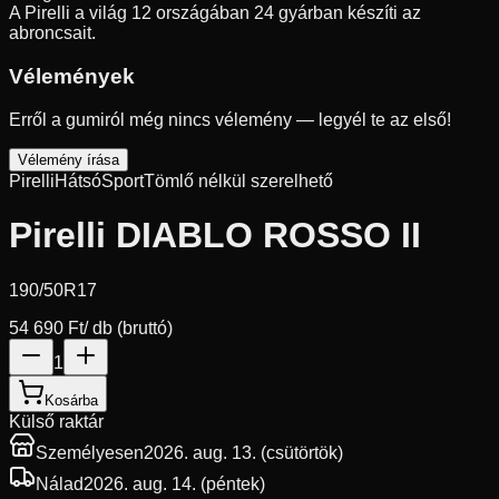
A Pirelli a világ 12 országában 24 gyárban készíti az
abroncsait.
Vélemények
Erről a gumiról még nincs vélemény — legyél te az első!
Vélemény írása
Pirelli
Hátsó
Sport
Tömlő nélkül szerelhető
Pirelli DIABLO ROSSO II
190/50R17
54 690 Ft
/ db (bruttó)
1
Kosárba
Külső raktár
Személyesen
2026. aug. 13. (csütörtök)
Nálad
2026. aug. 14. (péntek)