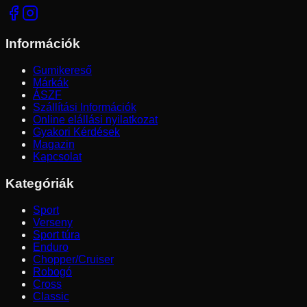
Információk
Gumikereső
Márkák
ÁSZF
Szállítási Információk
Online elállási nyilatkozat
Gyakori Kérdések
Magazin
Kapcsolat
Kategóriák
Sport
Verseny
Sport túra
Enduro
Chopper/Cruiser
Robogó
Cross
Classic