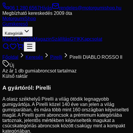
06 1 280 6567
Hívás
rendeles@motorgumishop.hu
Megbízható kereskedés
2009 óta
Motorgumi
Shop
Gumikereső
Kategóriák
Márkák
Tömlők
Magazin
Szállítás
GYIK
Kapcsolat
Főoldal
Keresés
Pirelli
Pirelli DIABLO ROSSO II
Új
Az ár 1 db gumiabroncsot tartalmaz
Külső raktár
A gyártóról:
Pirelli
A olasz székhelyû Pirelli a világ ötödik legnagyobb
gumigyártója. A Pirelli közel 140 éve van jelen a világ
gumiiparában, és mára több mint 160 országban képviselteti
magát. A Pirelli gumi abroncsok a prémimum kategóriába
tartoznak, jelentõs mértékben képviseltetik magukat a
csúcskategóriás abroncsok között csakúgy mint a kompakt
kategóriában.