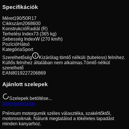
Specifikációk
Méret
190/50R17
Cikkszám
2068600
Konstrukció
Radiál (R)
Terhelési Index
73 (365 kg)
Sebesség Index
W (270 km/h)
Pozíció
Hátsó
Kategória
Sport
Szerelhetőség
Kizárólag tömlő nélküli (tubeless) felnihez.
Küllős felnihez általában nem alkalmas.
Tömlő nélkül
szerelhető
EAN
8019227206869
Ajánlott szelepek
Szelepek betöltése...
Motorgumi
Shop
Prémium motorgumik széles választéka, szakértőktől,
motorosoknak. Nálunk megtalálod a tökéletes tapadást
minden kanyarhoz.