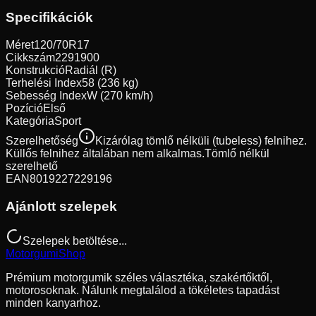
Specifikációk
Méret
120/70R17
Cikkszám
2291900
Konstrukció
Radiál (R)
Terhelési Index
58 (236 kg)
Sebesség Index
W (270 km/h)
Pozíció
Első
Kategória
Sport
Szerelhetőség
Kizárólag tömlő nélküli (tubeless) felnihez.
Küllős felnihez általában nem alkalmas.
Tömlő nélkül
szerelhető
EAN
8019227229196
Ajánlott szelepek
Szelepek betöltése...
Motorgumi
Shop
Prémium motorgumik széles választéka, szakértőktől,
motorosoknak. Nálunk megtalálod a tökéletes tapadást
minden kanyarhoz.