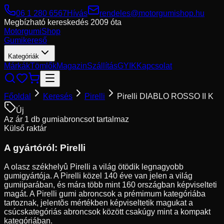
06 1 280 6567
Hívás
rendeles@motorgumishop.hu
Megbízható kereskedés
2009 óta
Motorgumi
Shop
Gumikereső
Kategóriák
Márkák
Tömlők
Magazin
Szállítás
GYIK
Kapcsolat
Főoldal
Keresés
Pirelli
Pirelli DIABLO ROSSO II K
Új
Az ár 1 db gumiabroncsot tartalmaz
Külső raktár
A gyártóról:
Pirelli
A olasz székhelyû Pirelli a világ ötödik legnagyobb
gumigyártója. A Pirelli közel 140 éve van jelen a világ
gumiiparában, és mára több mint 160 országban képviselteti
magát. A Pirelli gumi abroncsok a prémimum kategóriába
tartoznak, jelentõs mértékben képviseltetik magukat a
csúcskategóriás abroncsok között csakúgy mint a kompakt
kategóriában.