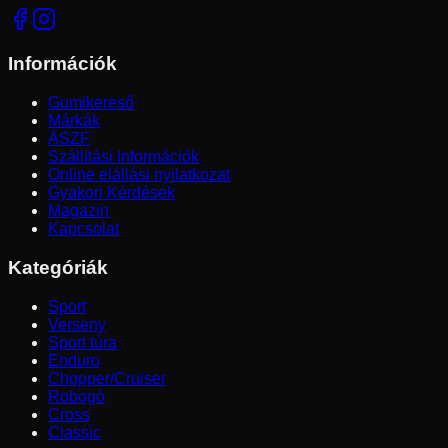
Információk
Gumikereső
Márkák
ÁSZF
Szállítási Információk
Online elállási nyilatkozat
Gyakori Kérdések
Magazin
Kapcsolat
Kategóriák
Sport
Verseny
Sport túra
Enduro
Chopper/Cruiser
Robogó
Cross
Classic