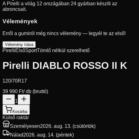
A Pirelli a világ 12 országában 24 gyárban készíti az
abroncsait.
Vélemények
Erről a gumiról még nincs vélemény — legyél te az első!
Vélemény írása
Pirelli
Első
Sport
Tömlő nélkül szerelhető
Pirelli DIABLO ROSSO II K
120/70R17
39 990 Ft
/ db (bruttó)
1
Kosárba
Külső raktár
Személyesen
2026. aug. 13. (csütörtök)
Nálad
2026. aug. 14. (péntek)