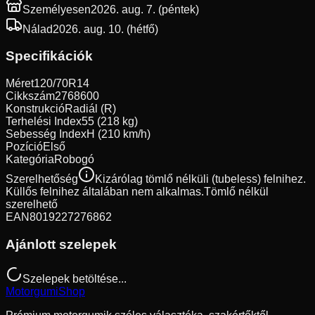
Személyesen
2026. aug. 7. (péntek)
Nálad
2026. aug. 10. (hétfő)
Specifikációk
Méret
120/70R14
Cikkszám
2768600
Konstrukció
Radiál (R)
Terhelési Index
55 (218 kg)
Sebesség Index
H (210 km/h)
Pozíció
Első
Kategória
Robogó
Szerelhetőség
Kizárólag tömlő nélküli (tubeless) felnihez.
Küllős felnihez általában nem alkalmas.
Tömlő nélkül
szerelhető
EAN
8019227276862
Ajánlott szelepek
Szelepek betöltése...
Motorgumi
Shop