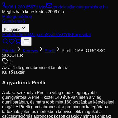
06 1 280 6567
Hívás
rendeles@motorgumishop.hu
Megbízható kereskedés
2009 óta
Motorgumi
Shop
Gumikereső
Kategóriák
Márkák
Tömlők
Magazin
Szállítás
GYIK
Kapcsolat
Főoldal
Keresés
Pirelli
Pirelli DIABLO ROSSO
SCOOTER
Új
Az ár 1 db gumiabroncsot tartalmaz
Külső raktár
A gyártóról:
Pirelli
A olasz székhelyû Pirelli a világ ötödik legnagyobb
gumigyártója. A Pirelli közel 140 éve van jelen a világ
gumiiparában, és mára több mint 160 országban képviselteti
magát. A Pirelli gumi abroncsok a prémimum kategóriába
tartoznak, jelentõs mértékben képviseltetik magukat a
csúcskategóriás abroncsok között csakúgy mint a kompakt