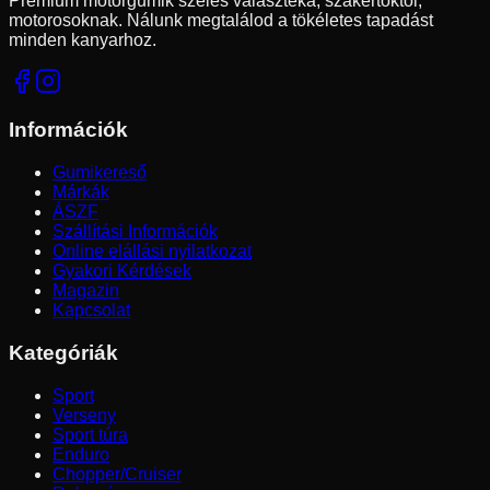
Prémium motorgumik széles választéka, szakértőktől,
motorosoknak. Nálunk megtalálod a tökéletes tapadást
minden kanyarhoz.
Információk
Gumikereső
Márkák
ÁSZF
Szállítási Információk
Online elállási nyilatkozat
Gyakori Kérdések
Magazin
Kapcsolat
Kategóriák
Sport
Verseny
Sport túra
Enduro
Chopper/Cruiser