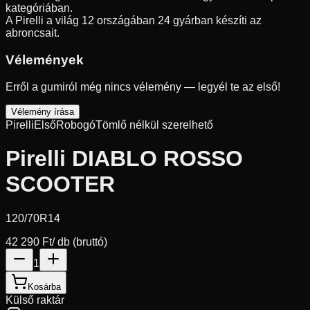
kategóriában.
A Pirelli a világ 12 országában 24 gyárban készíti az
abroncsait.
Vélemények
Erről a gumiról még nincs vélemény — legyél te az első!
Vélemény írása
Pirelli
Első
Robogó
Tömlő nélkül szerelhető
Pirelli DIABLO ROSSO
SCOOTER
120/70R14
42 290 Ft
/ db (bruttó)
1
Kosárba
Külső raktár