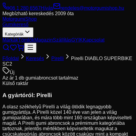
06 1 280 6567
Hívás
rendeles@motorgumishop.hu
Megbízható kereskedés
2009 óta
Motorgumi
Shop
Gumikereső
Kategóriák
Márkák
Tömlők
Magazin
Szállítás
GYIK
Kapcsolat
Főoldal
Keresés
Pirelli
Pirelli DIABLO SUPERBIKE
SC2
Új
Az ár 1 db gumiabroncsot tartalmaz
Külső raktár
A gyártóról:
Pirelli
A olasz székhelyû Pirelli a világ ötödik legnagyobb
gumigyártója. A Pirelli közel 140 éve van jelen a világ
gumiiparában, és mára több mint 160 országban képviselteti
magát. A Pirelli gumi abroncsok a prémimum kategóriába
tartoznak, jelentõs mértékben képviseltetik magukat a
csúcskategóriás abroncsok között csakúgy mint a kompakt