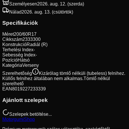
Személyesen
2026. aug. 12. (szerda)
Nálad
2026. aug. 13. (csütörtök)
Specifikációk
Méret
200/60R17
Cikkszám
2333300
Konstrukció
Radiál (R)
Terhelési Index
-
Sebesség Index
-
Pozíció
Hátsó
Kategória
Verseny
Szerelhetőség
Kizárólag tömlő nélküli (tubeless) felnihez.
Küllős felnihez általában nem alkalmas.
Tömlő nélkül
szerelhető
EAN
8019227233339
Ajánlott szelepek
Szelepek betöltése...
Motorgumi
Shop