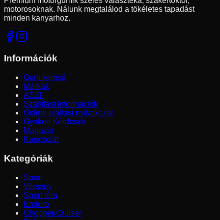
Prémium motorgumik széles választéka, szakértőktől,
motorosoknak. Nálunk megtalálod a tökéletes tapadást
minden kanyarhoz.
Információk
Gumikereső
Márkák
ÁSZF
Szállítási Információk
Online elállási nyilatkozat
Gyakori Kérdések
Magazin
Kapcsolat
Kategóriák
Sport
Verseny
Sport túra
Enduro
Chopper/Cruiser