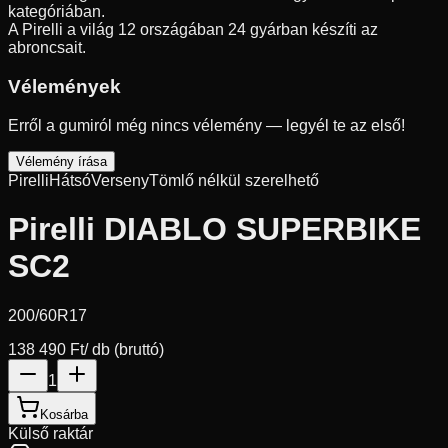
kategóriában.
A Pirelli a világ 12 országában 24 gyárban készíti az
abroncsait.
Vélemények
Erről a gumiról még nincs vélemény — legyél te az első!
Vélemény írása
Pirelli
Hátsó
Verseny
Tömlő nélkül szerelhető
Pirelli DIABLO SUPERBIKE
SC2
200/60R17
138 490 Ft
/ db (bruttó)
1
Kosárba
Külső raktár