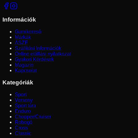
Információk
Gumikereső
Márkák
ÁSZF
Szállítási Információk
Online elállási nyilatkozat
Gyakori Kérdések
Magazin
Kapcsolat
Kategóriák
Sport
Verseny
Sport túra
Enduro
Chopper/Cruiser
Robogó
Cross
Classic