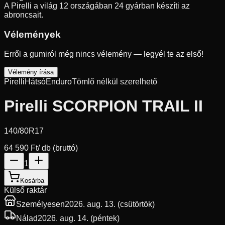
A Pirelli a világ 12 országában 24 gyárban készíti az
abroncsait.
Vélemények
Erről a gumiról még nincs vélemény — legyél te az első!
Vélemény írása
Pirelli
Hátsó
Enduro
Tömlő nélkül szerelhető
Pirelli SCORPION TRAIL II
140/80R17
64 590 Ft
/ db (bruttó)
1
Kosárba
Külső raktár
Személyesen
2026. aug. 13. (csütörtök)
Nálad
2026. aug. 14. (péntek)