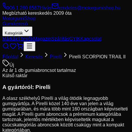
06 1 280 6567
Hívás
rendeles@motorgumishop.hu
Megbízható kereskedés
2009 óta
Motorgumi
Shop
Gumikereső
Kategóriák
Márkák
Tömlők
Magazin
Szállítás
GYIK
Kapcsolat
Főoldal
Keresés
Pirelli
Pirelli SCORPION TRAIL II
Új
Az ár 1 db gumiabroncsot tartalmaz
Külső raktár
A gyártóról:
Pirelli
A olasz székhelyû Pirelli a világ ötödik legnagyobb
gumigyártója. A Pirelli közel 140 éve van jelen a világ
gumiiparában, és mára több mint 160 országban képviselteti
magát. A Pirelli gumi abroncsok a prémimum kategóriába
tartoznak, jelentõs mértékben képviseltetik magukat a
csúcskategóriás abroncsok között csakúgy mint a kompakt
kategóriában.