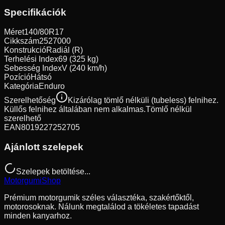
Specifikációk
Méret
140/80R17
Cikkszám
2527000
Konstrukció
Radiál (R)
Terhelési Index
69 (325 kg)
Sebesség Index
V (240 km/h)
Pozíció
Hátsó
Kategória
Enduro
Szerelhetőség
Kizárólag tömlő nélküli (tubeless) felnihez.
Küllős felnihez általában nem alkalmas.
Tömlő nélkül
szerelhető
EAN
8019227252705
Ajánlott szelepek
Szelepek betöltése...
Motorgumi
Shop
Prémium motorgumik széles választéka, szakértőktől,
motorosoknak. Nálunk megtalálod a tökéletes tapadást
minden kanyarhoz.