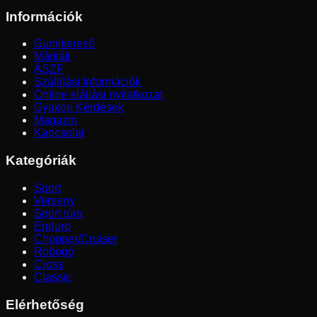
Információk
Gumikereső
Márkák
ÁSZF
Szállítási Információk
Online elállási nyilatkozat
Gyakori Kérdések
Magazin
Kapcsolat
Kategóriák
Sport
Verseny
Sport túra
Enduro
Chopper/Cruiser
Robogó
Cross
Classic
Elérhetőség