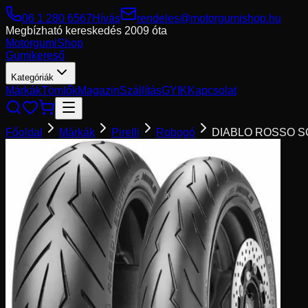
06 1 280 6567
Hívás
rendeles@motorgumishop.hu
Megbízható kereskedés
2009 óta
Motorgumi
Shop
Gumikereső
Kategóriák
Márkák
Tömlők
Magazin
Szállítás
GYIK
Kapcsolat
Főoldal
Márkák
Pirelli
Robogó
DIABLO ROSSO S