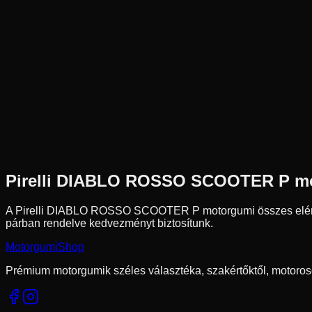
Új
Az ár 1 db gumiabroncsot tartalmaz
Pirelli
Külső raktár
120/70R15+160/60R15
67
H
Hátsó
Robogó
Tömlő nélküli
93 490 Ft
Pirelli
DIABLO ROSSO SCOOTER P
mo
A Pirelli DIABLO ROSSO SCOOTER P motorgumi összes elérh
párban rendelve kedvezményt biztosítunk.
Motorgumi
Shop
Prémium motorgumik széles választéka, szakértőktől, motoros