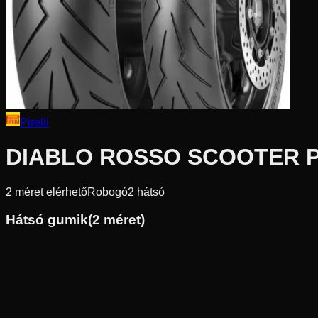
Pirelli
DIABLO ROSSO SCOOTER 
2
méret elérhető
Robogó
2
hátsó
Hátsó gumik
(
2
méret)