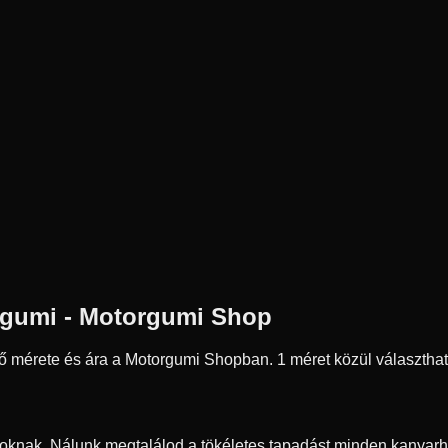
gumi - Motorgumi Shop
ő mérete és ára a Motorgumi Shopban.
1 méret közül választha
oknak. Nálunk megtalálod a tökéletes tapadást minden kanyarh