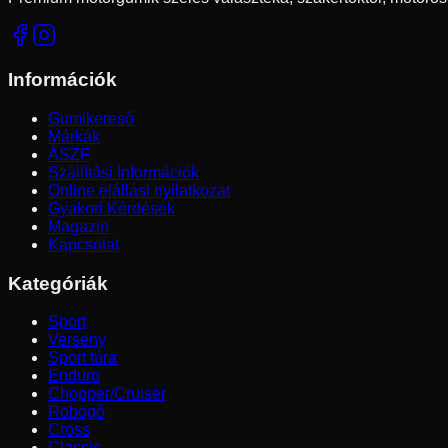
Információk
Gumikereső
Márkák
ÁSZF
Szállítási Információk
Online elállási nyilatkozat
Gyakori Kérdések
Magazin
Kapcsolat
Kategóriák
Sport
Verseny
Sport túra
Enduro
Chopper/Cruiser
Robogó
Cross
Classic