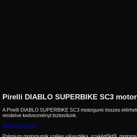
Új
Az ár 1 db gumiabroncsot tartalmaz
Pirelli
Külső raktár
200/60R17
Hátsó
Verseny
Tömlő nélküli
138 590 Ft
Pirelli
DIABLO SUPERBIKE SC3
motor
A Pirelli DIABLO SUPERBIKE SC3 motorgumi összes elérhet
rendelve kedvezményt biztosítunk.
Motorgumi
Shop
Prémium motorgumik széles választéka, szakértőktől, motoros