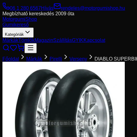
06 1 280 6567
Hívás
rendeles@motorgumishop.hu
Megbízható kereskedés
2009 óta
Motorgumi
Shop
Gumikereső
Kategóriák
Márkák
Tömlők
Magazin
Szállítás
GYIK
Kapcsolat
Főoldal
Márkák
Pirelli
Verseny
DIABLO SUPERBI