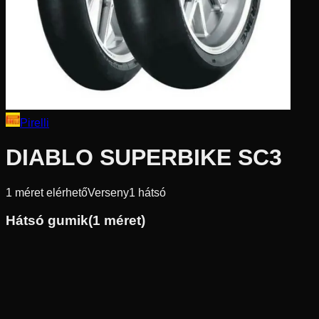
Pirelli
DIABLO SUPERBIKE SC3
1
méret elérhető
Verseny
1
hátsó
Hátsó gumik
(
1
méret)