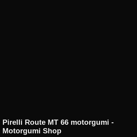
Új
Az ár 1 db gumiabroncsot tartalmaz
Pirelli
Nem elérhető
140/90-16
71
H
Hátsó
Chopper/Cruiser
Tömlő nélküli
68 190 Ft
Pirelli
Route MT 66
motorgumi -
Motorgumi Shop