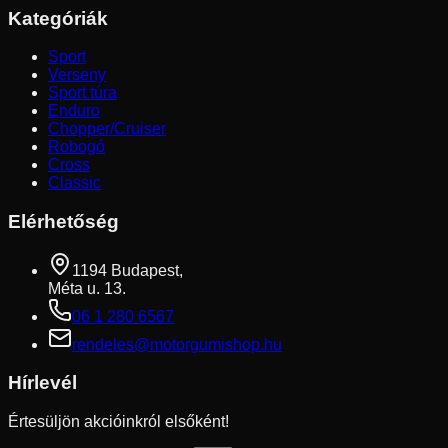
Kategóriák
Sport
Verseny
Sport túra
Enduro
Chopper/Cruiser
Robogó
Cross
Classic
Elérhetőség
1194 Budapest,
Méta u. 13.
06 1 280 6567
rendeles@motorgumishop.hu
Hírlevél
Értesüljön akcióinkról elsőként!