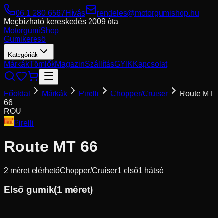
06 1 280 6567
Hívás
rendeles@motorgumishop.hu
Megbízható kereskedés
2009 óta
Motorgumi
Shop
Gumikereső
Kategóriák
Márkák
Tömlők
Magazin
Szállítás
GYIK
Kapcsolat
Főoldal
Márkák
Pirelli
Chopper/Cruiser
Route MT
66
ROU
Pirelli
Route MT 66
2
méret elérhető
Chopper/Cruiser
1
első
1
hátsó
Első gumik
(
1
méret)