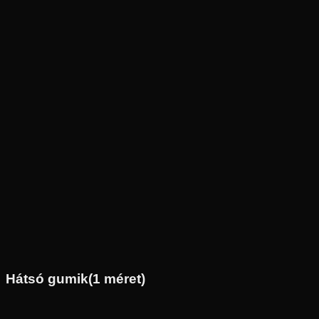
Új
Az ár 1 db gumiabroncsot tartalmaz
Pirelli
Nem elérhető
80/90-21
48
H
Első
Chopper/Cruiser
Tömlős
36 890 Ft
Hátsó gumik
(
1
méret)