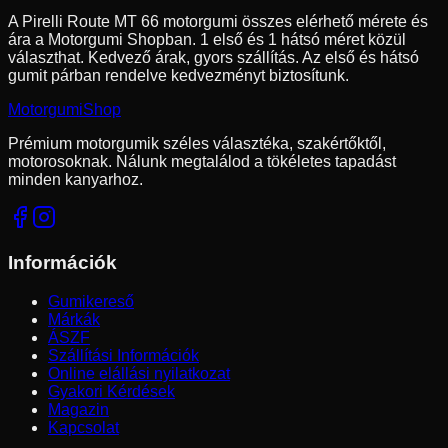
A Pirelli Route MT 66 motorgumi összes elérhető mérete és
ára a Motorgumi Shopban.
1 első és 1 hátsó méret közül
választhat.
Kedvező árak, gyors szállítás. Az első és hátsó
gumit párban rendelve kedvezményt biztosítunk.
Motorgumi
Shop
Prémium motorgumik széles választéka, szakértőktől,
motorosoknak. Nálunk megtalálod a tökéletes tapadást
minden kanyarhoz.
Információk
Gumikereső
Márkák
ÁSZF
Szállítási Információk
Online elállási nyilatkozat
Gyakori Kérdések
Magazin
Kapcsolat