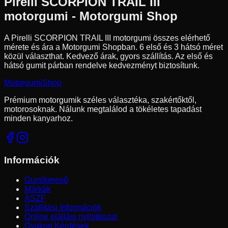
Pirelli
SCORPION TRAIL III
motorgumi - Motorgumi Shop
A Pirelli SCORPION TRAIL III motorgumi összes elérhető
mérete és ára a Motorgumi Shopban.
6 első és 3 hátsó méret
közül választhat.
Kedvező árak, gyors szállítás. Az első és
hátsó gumit párban rendelve kedvezményt biztosítunk.
Motorgumi
Shop
Prémium motorgumik széles választéka, szakértőktől,
motorosoknak. Nálunk megtalálod a tökéletes tapadást
minden kanyarhoz.
Információk
Gumikereső
Márkák
ÁSZF
Szállítási Információk
Online elállási nyilatkozat
Gyakori Kérdések