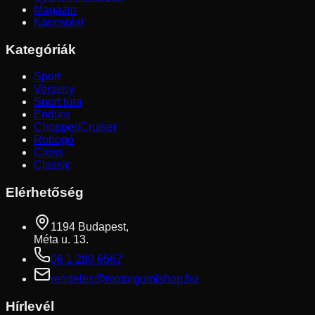
Magazin
Kapcsolat
Kategóriák
Sport
Verseny
Sport túra
Enduro
Chopper/Cruiser
Robogó
Cross
Classic
Elérhetőség
1194 Budapest,
Méta u. 13.
06 1 280 6567
rendeles@motorgumishop.hu
Hírlevél