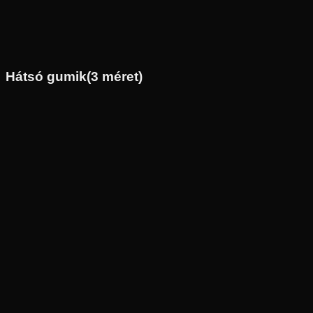
120/70R17
58
W
Első
Enduro
Tömlő nélküli
67 390 Ft
Hátsó gumik
(
3
méret)
Új
Az ár 1 db gumiabroncsot tartalmaz
Pirelli
Külső raktár