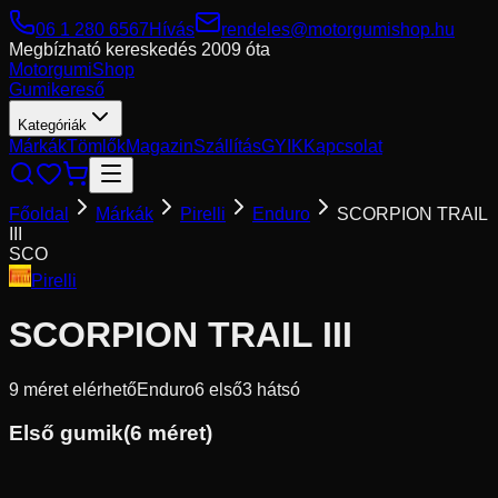
06 1 280 6567
Hívás
rendeles@motorgumishop.hu
Megbízható kereskedés
2009 óta
Motorgumi
Shop
Gumikereső
Kategóriák
Márkák
Tömlők
Magazin
Szállítás
GYIK
Kapcsolat
Főoldal
Márkák
Pirelli
Enduro
SCORPION TRAIL
III
SCO
Pirelli
SCORPION TRAIL III
9
méret elérhető
Enduro
6
első
3
hátsó
Első gumik
(
6
méret)