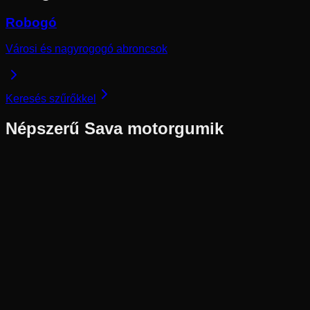
Robogó
Városi és nagyrogogó abroncsok
Keresés szűrőkkel
Népszerű
Sava
motorgumik
Új