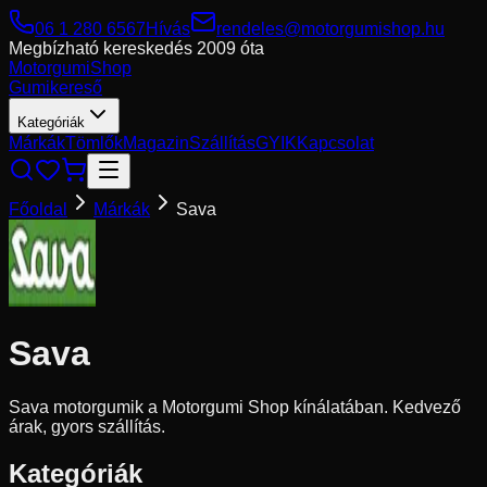
06 1 280 6567
Hívás
rendeles@motorgumishop.hu
Megbízható kereskedés
2009 óta
Motorgumi
Shop
Gumikereső
Kategóriák
Márkák
Tömlők
Magazin
Szállítás
GYIK
Kapcsolat
Főoldal
Márkák
Sava
Sava
Sava motorgumik a Motorgumi Shop kínálatában. Kedvező
árak, gyors szállítás.
Kategóriák