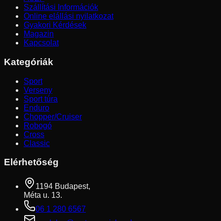
Szállítási Információk
Online elállási nyilatkozat
Gyakori Kérdések
Magazin
Kapcsolat
Kategóriák
Sport
Verseny
Sport túra
Enduro
Chopper/Cruiser
Robogó
Cross
Classic
Elérhetőség
1194 Budapest,
Méta u. 13.
06 1 280 6567