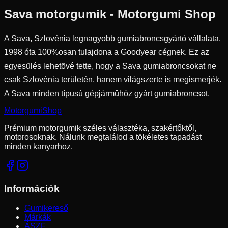
Sava
motorgumik - Motorgumi Shop
A Sava, Szlovénia legnagyobb gumiabroncsgyártó vállalata.
1998 óta 100%osan tulajdona a Goodyear cégnek. Ez az
egyesülés lehetõvé tette, hogy a Sava gumiabroncsokat ne
csak Szlovénia területén, hanem világszerte is megismerjék.
A Sava minden típusú gépjármûhöz gyárt gumiabroncsot.
Motorgumi
Shop
Prémium motorgumik széles választéka, szakértőktől,
motorosoknak. Nálunk megtalálod a tökéletes tapadást
minden kanyarhoz.
Információk
Gumikereső
Márkák
ÁSZF