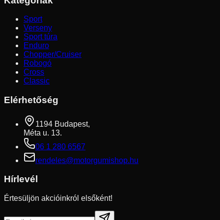
Kategóriák
Sport
Verseny
Sport túra
Enduro
Chopper/Cruiser
Robogó
Cross
Classic
Elérhetőség
1194 Budapest,
Méta u. 13.
06 1 280 6567
rendeles@motorgumishop.hu
Hírlevél
Értesüljön akcióinkról elsőként!