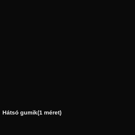
Új
Az ár 1 db gumiabroncsot tartalmaz
Dunlop
Külső raktár
120/90-10
57
J
Első
Robogó
Tömlő nélküli
20 290 Ft
Hátsó gumik
(
1
méret)