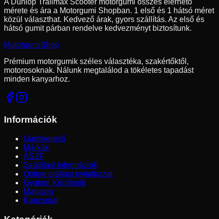
A Dunlop Trailmax Scooter motorgumi összes elérhető
mérete és ára a Motorgumi Shopban.
1 első és 1 hátsó méret
közül választhat.
Kedvező árak, gyors szállítás. Az első és
hátsó gumit párban rendelve kedvezményt biztosítunk.
Motorgumi
Shop
Prémium motorgumik széles választéka, szakértőktől,
motorosoknak. Nálunk megtalálod a tökéletes tapadást
minden kanyarhoz.
Információk
Gumikereső
Márkák
ÁSZF
Szállítási Információk
Online elállási nyilatkozat
Gyakori Kérdések
Magazin
Kapcsolat