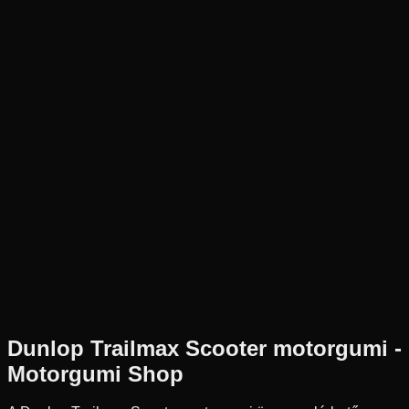
Új
Az ár 1 db gumiabroncsot tartalmaz
Dunlop
Külső raktár
130/90-10
61
J
Hátsó
Robogó
Tömlő nélküli
20 990 Ft
Dunlop
Trailmax Scooter
motorgumi -
Motorgumi Shop