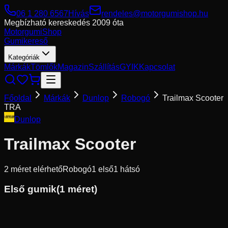
06 1 280 6567
Hívás
rendeles@motorgumishop.hu
Megbízható kereskedés
2009 óta
Motorgumi
Shop
Gumikereső
Kategóriák
Márkák
Tömlők
Magazin
Szállítás
GYIK
Kapcsolat
Főoldal
Márkák
Dunlop
Robogó
Trailmax Scooter
TRA
Dunlop
Trailmax Scooter
2
méret elérhető
Robogó
1
első
1
hátsó
Első gumik
(
1
méret)