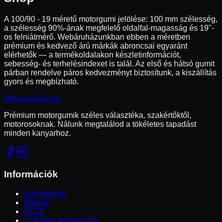
A
100/90 - 19
méretű motorgumi jelölése:
100
mm szélesség,
a szélesség
90
%-ának megfelelő oldalfal-magasság és
19
"-
os felniátmérő. Webáruházunkban ebben a méretben
prémium és kedvező árú márkák abroncsai egyaránt
elérhetők — a termékoldalakon készletinformációt,
sebesség- és terhelésindexet is talál. Az első és hátsó gumit
párban rendelve páros kedvezményt biztosítunk, a kiszállítás
gyors és megbízható.
Motorgumi
Shop
Prémium motorgumik széles választéka, szakértőktől,
motorosoknak. Nálunk megtalálod a tökéletes tapadást
minden kanyarhoz.
Információk
Gumikereső
Márkák
ÁSZF
Szállítási Információk