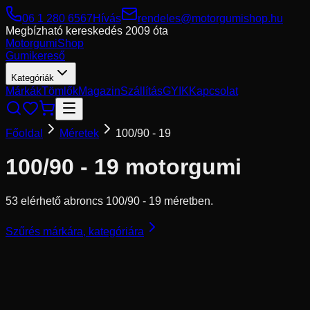
06 1 280 6567
Hívás
rendeles@motorgumishop.hu
Megbízható kereskedés
2009 óta
Motorgumi
Shop
Gumikereső
Kategóriák
Márkák
Tömlők
Magazin
Szállítás
GYIK
Kapcsolat
Főoldal
Méretek
100/90 - 19
100/90 - 19
motorgumi
53 elérhető abroncs 100/90 - 19 méretben.
Szűrés márkára, kategóriára