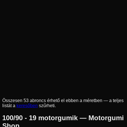
Új
Az ár 1 db gumiabroncsot tartalmaz
Mitas
Külső raktár
100/90-19
57
S
Pozíció n.a.
Enduro
Tömlő nélküli
36 690 Ft
Összesen
53
abroncs érhető el ebben a méretben — a teljes
listát a
keresőben
szűrheti.
100/90 - 19
motorgumik — Motorgumi
Shop