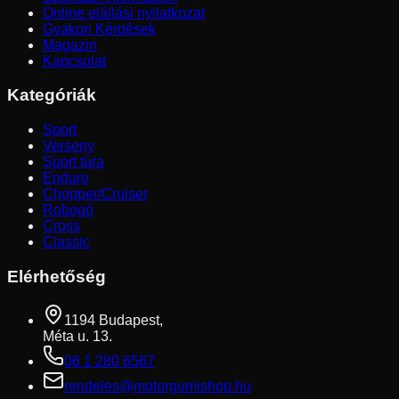
Online elállási nyilatkozat
Gyakori Kérdések
Magazin
Kapcsolat
Kategóriák
Sport
Verseny
Sport túra
Enduro
Chopper/Cruiser
Robogó
Cross
Classic
Elérhetőség
1194 Budapest,
Méta u. 13.
06 1 280 6567
rendeles@motorgumishop.hu