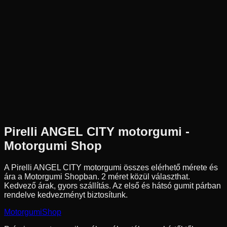
Új
Az ár 1 db gumiabroncsot tartalmaz
Pirelli
Külső raktár
150/60-17
66
S
Hátsó
Sport túra
Tömlő nélküli
35 990 Ft
Pirelli
ANGEL CITY
motorgumi -
Motorgumi Shop
A Pirelli ANGEL CITY motorgumi összes elérhető mérete és
ára a Motorgumi Shopban.
2 méret közül választhat.
Kedvező árak, gyors szállítás. Az első és hátsó gumit párban
rendelve kedvezményt biztosítunk.
Motorgumi
Shop