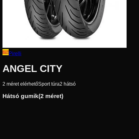
Pirelli
ANGEL CITY
2
méret elérhető
Sport túra
2
hátsó
Hátsó gumik
(
2
méret)