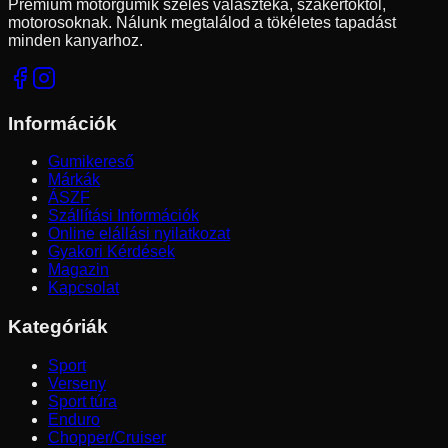
Prémium motorgumik széles választéka, szakértőktől,
motorosoknak. Nálunk megtalálod a tökéletes tapadást
minden kanyarhoz.
Információk
Gumikereső
Márkák
ÁSZF
Szállítási Információk
Online elállási nyilatkozat
Gyakori Kérdések
Magazin
Kapcsolat
Kategóriák
Sport
Verseny
Sport túra
Enduro
Chopper/Cruiser