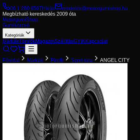
06 1 280 6567
Hívás
rendeles@motorgumishop.hu
Megbízható kereskedés
2009 óta
Motorgumi
Shop
Gumikereső
Kategóriák
Márkák
Tömlők
Magazin
Szállítás
GYIK
Kapcsolat
Főoldal
Márkák
Pirelli
Sport túra
ANGEL CITY