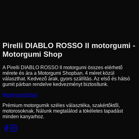
190/50R17
73
W
Hátsó
Sport
Tömlő nélküli
54 690 Ft
Pirelli
DIABLO ROSSO II
motorgumi -
Motorgumi Shop
A Pirelli DIABLO ROSSO II motorgumi összes elérhető
mérete és ára a Motorgumi Shopban.
4 méret közül
választhat.
Kedvező árak, gyors szállítás. Az első és hátsó
gumit párban rendelve kedvezményt biztosítunk.
Motorgumi
Shop
Prémium motorgumik széles választéka, szakértőktől,
motorosoknak. Nálunk megtalálod a tökéletes tapadást
minden kanyarhoz.