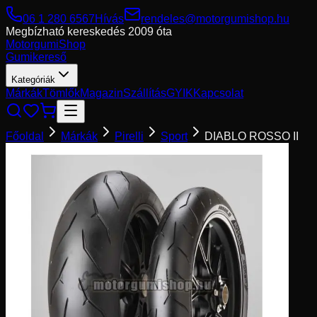
06 1 280 6567
Hívás
rendeles@motorgumishop.hu
Megbízható kereskedés
2009 óta
Motorgumi
Shop
Gumikereső
Kategóriák
Márkák
Tömlők
Magazin
Szállítás
GYIK
Kapcsolat
Főoldal
Márkák
Pirelli
Sport
DIABLO ROSSO II