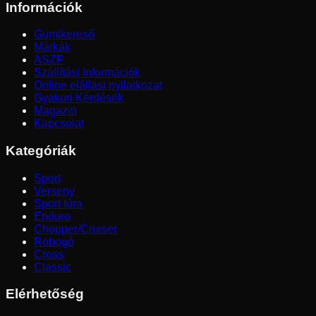
Információk
Gumikereső
Márkák
ÁSZF
Szállítási Információk
Online elállási nyilatkozat
Gyakori Kérdések
Magazin
Kapcsolat
Kategóriák
Sport
Verseny
Sport túra
Enduro
Chopper/Cruiser
Robogó
Cross
Classic
Elérhetőség