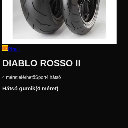
Pirelli
DIABLO ROSSO II
4
méret elérhető
Sport
4
hátsó
Hátsó gumik
(
4
méret)