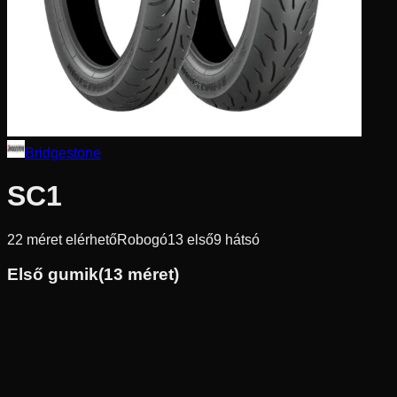
Bridgestone
SC1
22
méret elérhető
Robogó
13
első
9
hátsó
Első gumik
(
13
méret)