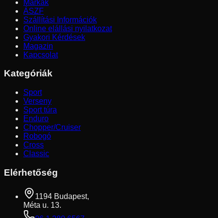
Márkák
ÁSZF
Szállítási Információk
Online elállási nyilatkozat
Gyakori Kérdések
Magazin
Kapcsolat
Kategóriák
Sport
Verseny
Sport túra
Enduro
Chopper/Cruiser
Robogó
Cross
Classic
Elérhetőség
1194 Budapest,
Méta u. 13.