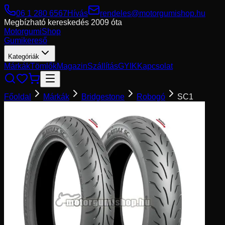
06 1 280 6567
Hívás
rendeles@motorgumishop.hu
Megbízható kereskedés
2009 óta
Motorgumi
Shop
Gumikereső
Kategóriák
Márkák
Tömlők
Magazin
Szállítás
GYIK
Kapcsolat
Főoldal
Márkák
Bridgestone
Robogó
SC1