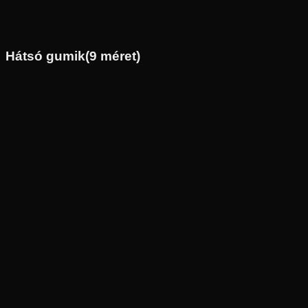
Első
Robogó
Tömlő nélküli
28 590 Ft
Hátsó gumik
(
9
méret)
Új
Az ár 1 db gumiabroncsot tartalmaz
Bridgestone
Külső raktár
110/80-14
53
P