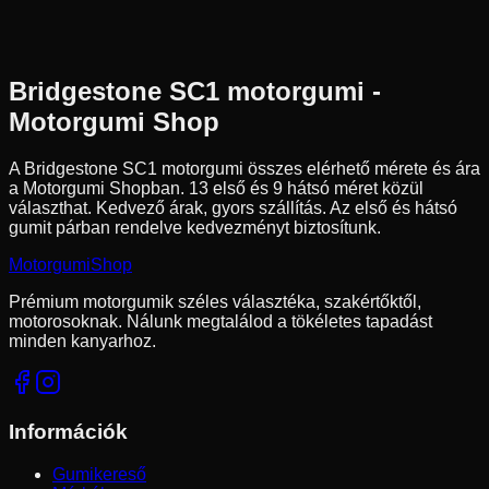
Hátsó
Robogó
Tömlő nélküli
35 490 Ft
Bridgestone
SC1
motorgumi -
Motorgumi Shop
A Bridgestone SC1 motorgumi összes elérhető mérete és ára
a Motorgumi Shopban.
13 első és 9 hátsó méret közül
választhat.
Kedvező árak, gyors szállítás. Az első és hátsó
gumit párban rendelve kedvezményt biztosítunk.
Motorgumi
Shop
Prémium motorgumik széles választéka, szakértőktől,
motorosoknak. Nálunk megtalálod a tökéletes tapadást
minden kanyarhoz.
Információk
Gumikereső